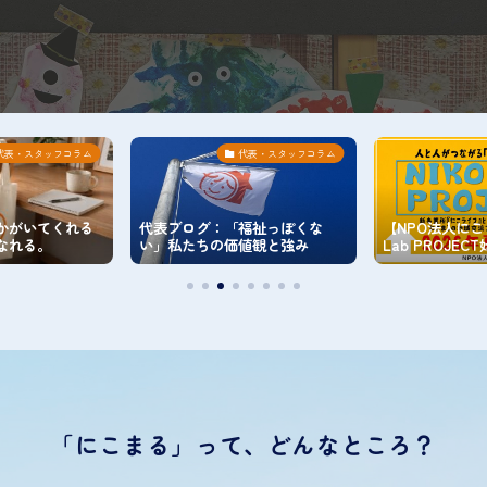
代表・スタッフコラム
お知らせ
ブログ：「福祉っぽくな
【NPO法人にこまる NIKO-
お知
私たちの価値観と強み
Lab PROJECT始動です！！】
した
「にこまる」って、どんなところ？